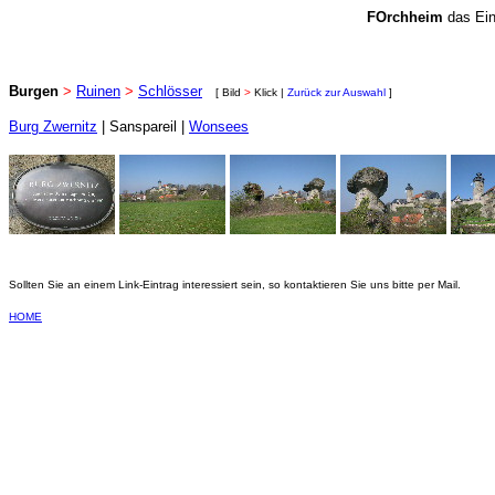
FOrchheim
das Ein
Burgen
>
Ruinen
>
Schlösser
[ Bild
>
Klick |
Zurück zur Auswahl
]
Burg Zwernitz
| Sanspareil |
Wonsees
Sollten Sie an einem Link-Eintrag interessiert sein, so kontaktieren Sie uns bitte per Mail.
HOME