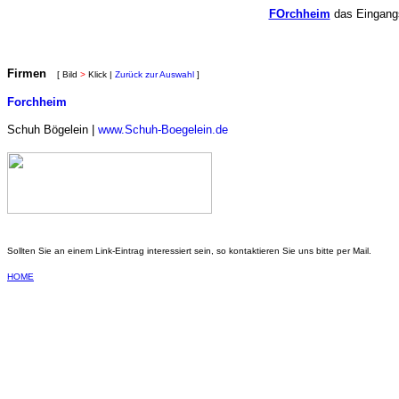
FOrchheim
das Eingangs
Firmen
[ Bild
>
Klick |
Zurück zur Auswahl
]
Forchheim
Schuh Bögelein |
www.Schuh-Boegelein.de
Sollten Sie an einem Link-Eintrag interessiert sein, so kontaktieren Sie uns bitte per Mail.
HOME