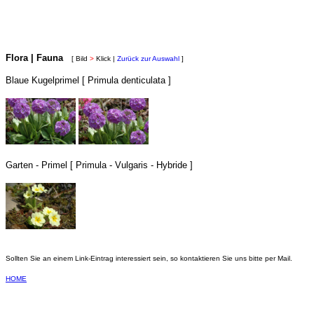
Flora | Fauna
[ Bild
>
Klick |
Zurück zur Auswahl
]
Blaue Kugelprimel [ Primula denticulata ]
Garten - Primel [ Primula - Vulgaris - Hybride ]
Sollten Sie an einem Link-Eintrag interessiert sein, so kontaktieren Sie uns bitte per Mail.
HOME