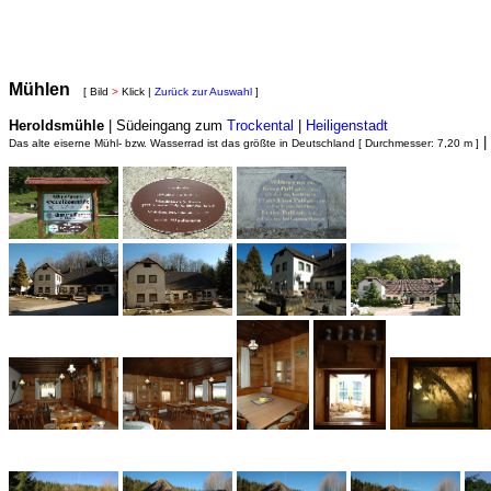
Mühlen
[ Bild
>
Klick |
Zurück zur Auswahl
]
Heroldsmühle
| Südeingang zum
Trockental
|
Heiligenstadt
|
Das alte eiserne Mühl- bzw. Wasserrad ist das größte in Deutschland [ Durchmesser: 7,20 m ]