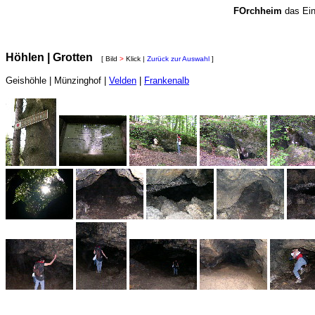
FOrchheim
das Ein
Höhlen | Grotten
[ Bild
>
Klick |
Zurück zur Auswahl
]
Geishöhle | Münzinghof |
Velden
|
Frankenalb