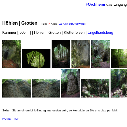
FOrchheim
das Eingangs
Höhlen | Grotten
[ Bild
>
Klick |
Zurück zur Auswahl
]
Kammer [ 505m ] | Höhlen | Grotten | Kletterfelsen |
Engelhardsberg
Sollten Sie an einem Link-Eintrag interessiert sein, so kontaktieren Sie uns bitte per Mail.
HOME
|
TOP