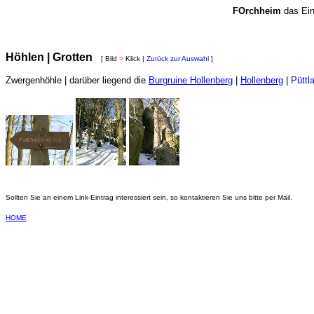
FOrchheim
das Ein
Höhlen | Grotten
[ Bild
>
Klick |
Zurück zur Auswahl
]
Zwergenhöhle
| darüber liegend die
Burgruine Hollenberg
|
Hollenberg
|
Püttl
Sollten Sie an einem Link-Eintrag interessiert sein, so kontaktieren Sie uns bitte per Mail.
HOME