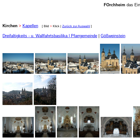
FOrchheim
das Ein
Kirchen
>
Kapellen
[ Bild
>
Klick |
Zurück zur Auswahl
]
Dreifaltigkeits - u. Wallfahrtsbasilika | Pfarrgemeinde
|
Gößweinstein