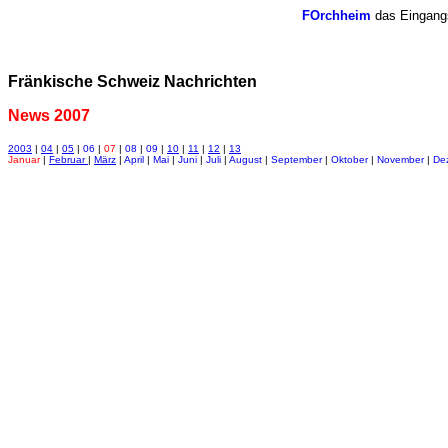
FOrchheim
das Eingangs
Fränkische Schweiz Nachrichten
News 2007
2003
|
04
|
05
|
06
|
07
|
08
|
09
|
10
|
11
|
12
|
13
Januar
|
Februar
|
März
|
April
|
Mai
|
Juni
|
Juli
|
August
|
September
|
Oktober
|
November
|
De