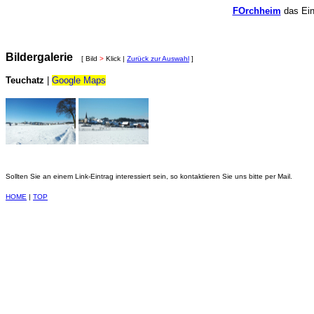
FOrchheim
das Ein
Bildergalerie
[ Bild
>
Klick |
Zurück zur Auswahl
]
Teuchatz
|
Google Maps
Sollten Sie an einem Link-Eintrag interessiert sein, so kontaktieren Sie uns bitte per Mail.
HOME
|
TOP