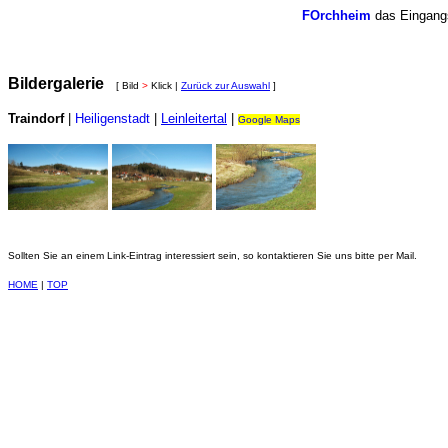
FOrchheim
das Eingangs
Bildergalerie
[ Bild
>
Klick |
Zurück zur Auswahl
]
Traindorf
|
Heiligenstadt
|
Leinleitertal
|
Google Maps
Sollten Sie an einem Link-Eintrag interessiert sein, so kontaktieren Sie uns bitte per Mail.
HOME
|
TOP