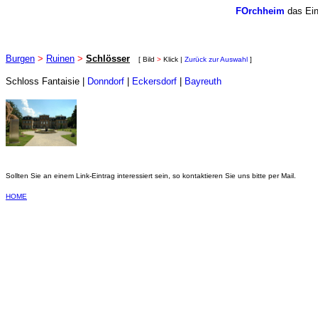
FOrchheim
das Ein
Burgen
>
Ruinen
>
Schlösser
[ Bild
>
Klick |
Zurück zur Auswahl
]
Schloss Fantaisie |
Donndorf
|
Eckersdorf
|
Bayreuth
Sollten Sie an einem Link-Eintrag interessiert sein, so kontaktieren Sie uns bitte per Mail.
HOME