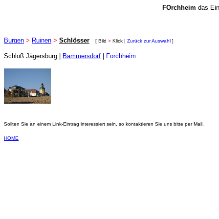
FOrchheim
das Ein
Burgen
>
Ruinen
>
Schlösser
[ Bild
>
Klick |
Zurück zur Auswahl
]
Schloß Jägersburg |
Bammersdorf
|
Forchheim
Sollten Sie an einem Link-Eintrag interessiert sein, so kontaktieren Sie uns bitte per Mail.
HOME