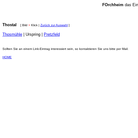
FOrchheim
das Ein
Thostal
[ Bild
>
Klick |
Zurück zur Auswahl
]
Thosmühle
| Urspring |
Pretzfeld
Sollten Sie an einem Link-Eintrag interessiert sein, so kontaktieren Sie uns bitte per Mail.
HOME