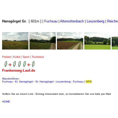
Hansgörgel Gr.
[ 601m ] |
Fuchsau
|
Altensittenbach
|
Leuzenberg
|
Reich
Freizeit | Kultur | Sport | Tourismus
+
+
Frankenweg-Lauf.de
Wanderführer:
Fuchsau
-
Kl. Hansgörgel
-
Gr. Hansgörgel
-
Leuzenberg
-
Fuchsau
|
GPS
Sollten Sie an einem Link - Eintrag interessiert sein, so kontaktieren Sie uns bitte per Mail.
HOME