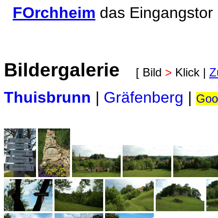
FOrchheim
das Eingangstor
Bildergalerie
[ Bild
>
Klick |
Z
Thuisbrunn
|
Gräfenberg
|
Goo