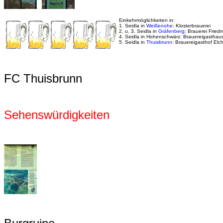
Einkehrmöglichkeiten in:
1. Seidla in
Weißenohe
: Klosterbrauerei
2. u. 3. Seidla in
Gräfenberg
: Brauerei Frie
4. Seidla in Hohenschwärz: Brauereigastha
5. Seidla in
Thuisbrunn
: Brauereigasthof Elc
FC Thuisbrunn
Sehenswürdigkeiten