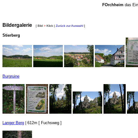
FOrchheim
das Ein
Bildergalerie
[ Bild
>
Klick |
Zurück zur Auswahl
]
Stierberg
Burgruine
Langer Berg
| 612m [ Fuchsweg ]